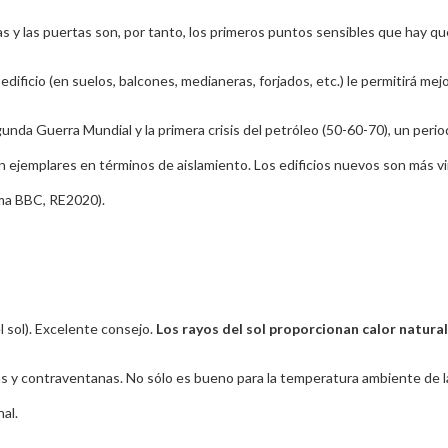
anas y las puertas son, por tanto, los primeros puntos sensibles que hay que
dificio (en suelos, balcones, medianeras, forjados, etc.) le permitirá mej
gunda Guerra Mundial y la primera crisis del petróleo (50-60-70), un peri
n ejemplares en términos de aislamiento. Los edificios nuevos son más 
rma BBC, RE2020).
l sol). Excelente consejo.
Los rayos del sol proporcionan calor natural
as y contraventanas. No sólo es bueno para la temperatura ambiente de l
nal.