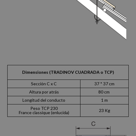
Dimensiones (TRADINOV CUADRADA o TCP)
Sección C x C
37 * 37 cm
Altura por atrás
80 cm
Longitud del conducto
1 m
Peso
TCP 230
23 Kg
France classique (enlucida)