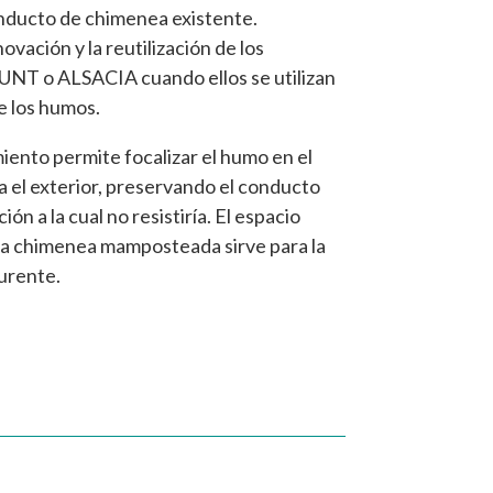
nducto de chimenea existente.
vación y la reutilización de los
UNT o ALSACIA cuando ellos se utilizan
e los humos.
ento permite focalizar el humo en el
a el exterior, preservando el conducto
ón a la cual no resistiría. El espacio
la chimenea mamposteada sirve para la
burente.