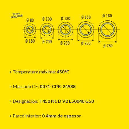
> Temperatura máxima:
450°C
> Marcado CE:
0071-CPR-24988
> Designación:
T450 N1 D V2 L50040 G50
> Pared interior:
0.4mm de espesor