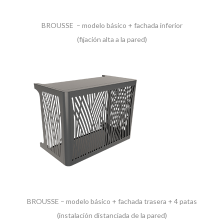
BROUSSE – modelo básico + fachada inferior
(fijación alta a la pared)
BROUSSE – modelo básico + fachada trasera + 4 patas
(instalación distanciada de la pared)