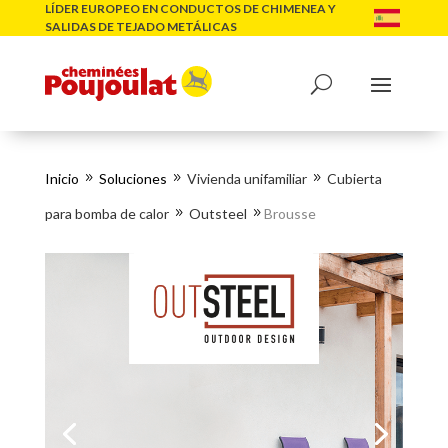
LÍDER EUROPEO EN CONDUCTOS DE CHIMENEA Y
SALIDAS DE TEJADO METÁLICAS
Inicio
Soluciones
Vivienda unifamiliar
Cubierta
9
9
9
para bomba de calor
Outsteel
Brousse
9
9