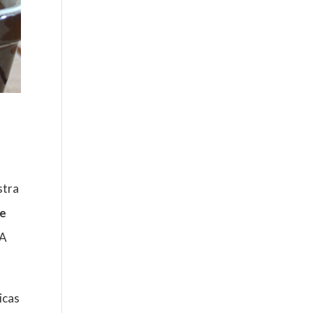
stra
de
 A
icas