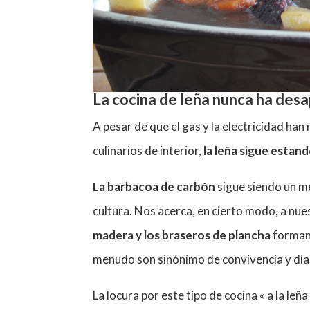
La cocina de leña nunca ha des
A pesar de que el gas y la electricidad ha
culinarios de interior,
la leña sigue estan
La barbacoa de carbón
sigue siendo un m
cultura. Nos acerca, en cierto modo, a nu
madera y los braseros de plancha
forman 
menudo son sinónimo de convivencia y días
La locura por este tipo de cocina « a la le