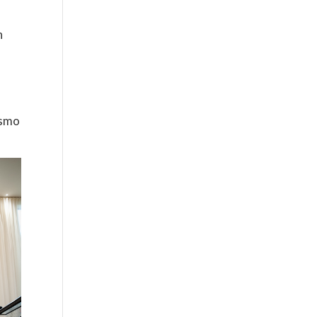
n
ismo