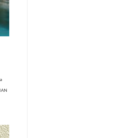
ta
TIAN